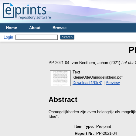
Home
About
Browse
Login
P
PP-2021-04:
van Benthem, Johan
(2021)
Lof der 
Text
KleineOdeOnmogelijkheid.pdf
Download (70kB)
|
Preview
Abstract
Onmogelijkheden zijn even belangrijk als mogeli
Idee".
Item Type:
Pre-print
Report Nr:
PP-2021-04