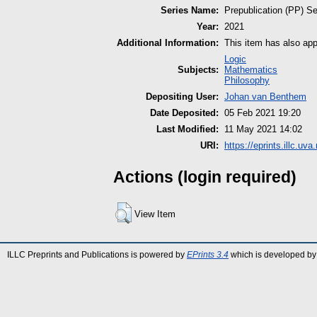
Series Name:
Prepublication (PP) Se
Year:
2021
Additional Information:
This item has also appe
Logic
Subjects:
Mathematics
Philosophy
Depositing User:
Johan van Benthem
Date Deposited:
05 Feb 2021 19:20
Last Modified:
11 May 2021 14:02
URI:
https://eprints.illc.uva
Actions (login required)
View Item
ILLC Preprints and Publications is powered by
EPrints 3.4
which is developed by