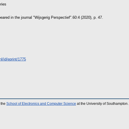
ries
ared in the journal "Wijsgerig Perspectief".60:4 (2020), p. 47.
.nl/id/eprint/1775
 the
School of Electronics and Computer Science
at the University of Southampton.